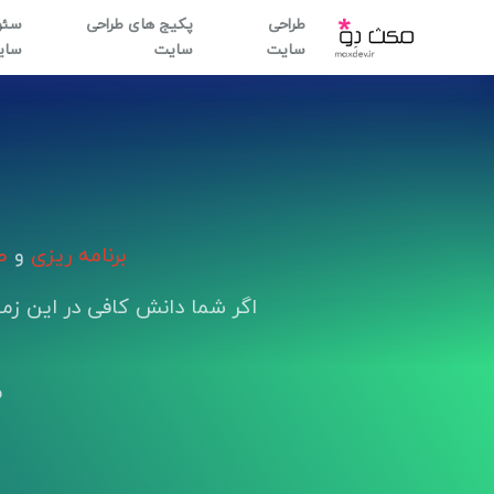
طراحی
پکیج های طراحی
سئو
سایت
سایت
سای
برنامه ریزی
و
طر
اگر شما دانش کافی در این زمی
م